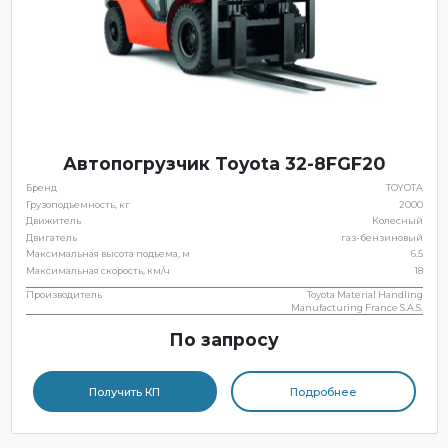
Автопогрузчик Toyota 32-8FGF20
Бренд
TOYOTA
Грузоподъемность, кг
2000
Движитель
Колесный
Двигатель
газ-бензиновый
Максимальная высота подъема, м
6.5
Максимальная скорость, км/ч
18
Производитель
Toyota Material Handling
Manufacturing France S.A.S.
По запросу
Получить КП
Подробнее