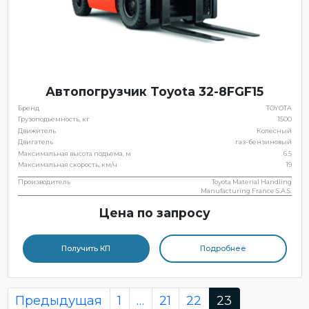
Автопогрузчик Toyota 32-8FGF15
Бренд
TOYOTA
Грузоподъемность, кг
1500
Движитель
Колесный
Двигатель
газ-бензиновый
Максимальная высота подъема, м
6.5
Максимальная скорость, км/ч
19
Производитель
Toyota Material Handling
Manufacturing France S.A.S.
Цена по запросу
Получить КП
Подробнее
Page
Page
Page
Page
Предыдущая
1
…
21
22
23