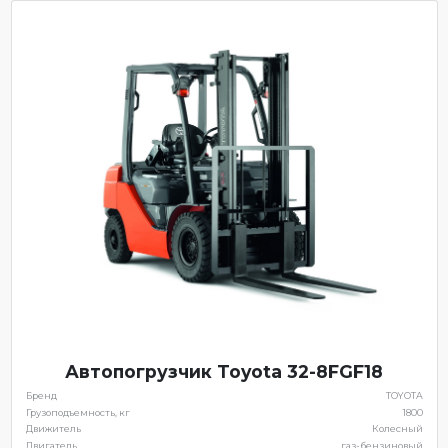
Автопогрузчик Toyota 32-8FGF18
Бренд
TOYOTA
Грузоподъемность, кг
1800
Движитель
Колесный
Двигатель
газ-бензиновый