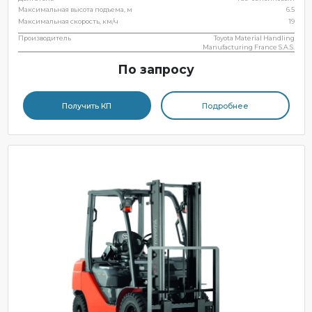
Максимальная высота подъема, м
6.5
Максимальная скорость, км/ч
19
Производитель
Toyota Material Handling
Manufacturing France S.A.S.
По запросу
Получить КП
Подробнее