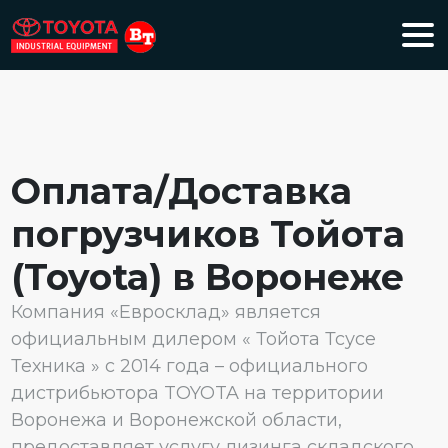
Оплата/Доставка
погрузчиков Тойота
(Toyota) в Воронеже
Компания «Евросклад» является
официальным дилером « Тойота Тсусе
Техника » с 2014 года – официального
дистрибьютора TOYOTA на территории
Воронежа и Воронежской области,
предоставляет услугу лизинга складского