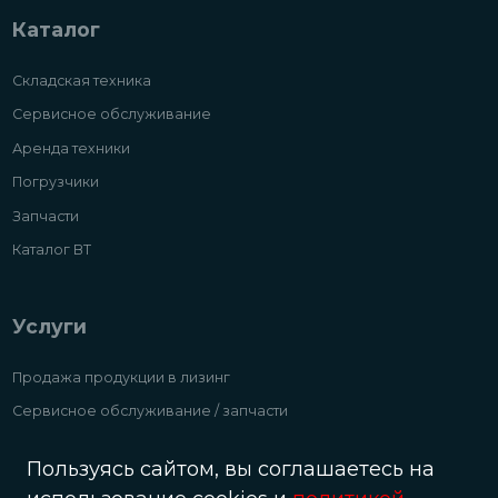
Каталог
Складская техника
Сервисное обслуживание
Аренда техники
Погрузчики
Запчасти
Каталог ВТ
Услуги
Продажа продукции в лизинг
Сервисное обслуживание / запчасти
Аренда складской техники и погрузчиков
Пользуясь сайтом, вы соглашаетесь на
Выкупаем б/у складтехнику и погрузчики дорого