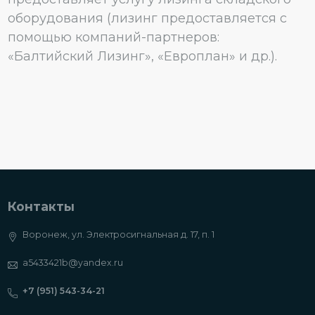
оборудования (лизинг предоставляется с
помощью компаний-партнеров:
«Балтийский Лизинг», «Европлан» и др.).
Контакты
Воронеж, ул. Электросигнальная д. 17, п. 1
a5433421b@yandex.ru
+7 (951) 543-34-21