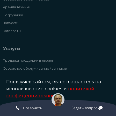
Аренда техники
Погрузчики
Запчасти
Каталог ВТ
Услуги
Продажа продукции в лизинг
Сервисное обслуживание / запчасти
Аренда складской техники и погрузчиков
Пользуясь сайтом, вы соглашаетесь на
Выкупаем б/у складтехнику и погрузчики дорого
использование cookies и
политикой
конфиденциальности
.
Oк
Позвонить
Задать вопрос
© Разработка и сопровождение сайта «Scrum studio White»