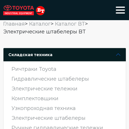
Главная
>
Каталог
>
Каталог ВТ
>
Электрические штабелеры BT
Складская техника
Ричтраки Toyota
Гидравлические штабелеры
Электрические тележки
Комплектовщики
Узкопроходная техника
Электрические штабелеры
Ручные гидравлические тележки