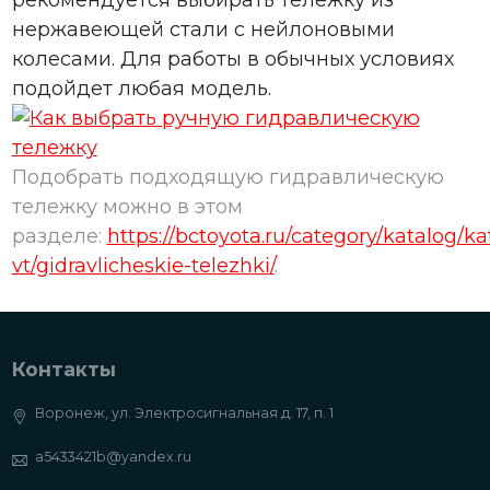
рекомендуется выбирать тележку из
нержавеющей стали с нейлоновыми
колесами. Для работы в обычных условиях
подойдет любая модель.
Подобрать подходящую гидравлическую
тележку можно в этом
разделе:
https://bctoyota.ru/category/katalog/ka
vt/gidravlicheskie-telezhki/
.
Контакты
Воронеж, ул. Электросигнальная д. 17, п. 1
a5433421b@yandex.ru