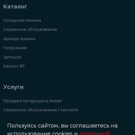
Каталог
Складская техника
Сервисное обслуживание
Аренда техники
Погрузчики
Запчасти
Каталог ВТ
Услуги
Продажа продукции в лизинг
Сервисное обслуживание / запчасти
Аренда складской техники и погрузчиков
Пользуясь сайтом, вы соглашаетесь на
Выкупаем б/у складтехнику и погрузчики дорого
использование cookies и
политикой