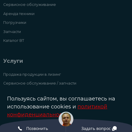
Сервисное обслуживание
Аренда техники
Погрузчики
Запчасти
Каталог ВТ
Услуги
Продажа продукции в лизинг
Сервисное обслуживание / запчасти
Аренда складской техники и погрузчиков
Пользуясь сайтом, вы соглашаетесь на
Выкупаем б/у складтехнику и погрузчики дорого
использование cookies и
политикой
конфиденциальности
.
Oк
Позвонить
Задать вопрос
© Разработка и сопровождение сайта «Scrum studio White»