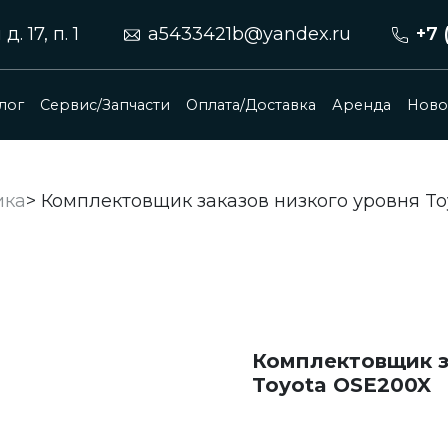
 17, п. 1
a5433421b@yandex.ru
+7 
лог
Сервис/Запчасти
Оплата/Доставка
Аренда
Ново
ика
>
Комплектовщик заказов низкого уровня T
Комплектовщик з
Toyota OSE200X