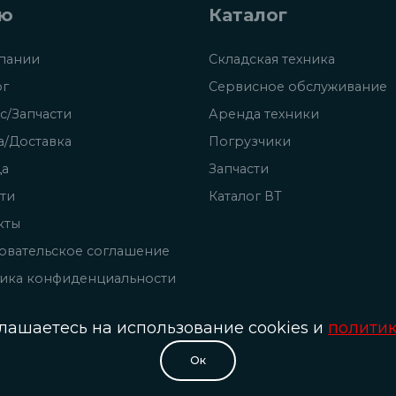
ю
Каталог
пании
Складская техника
ог
Сервисное обслуживание
с/Запчасти
Аренда техники
а/Доставка
Погрузчики
да
Запчасти
ти
Каталог ВТ
кты
овательское соглашение
ика конфиденциальности
глашаетесь на использование cookies и
полити
Oк
© Разработка и сопровождение сайта «Scrum studio White