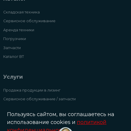
Складская техника
Сервисное обслуживание
Аренда техники
Погрузчики
Запчасти
Каталог ВТ
Услуги
Продажа продукции в лизинг
Сервисное обслуживание / запчасти
Аренда складской техники и погрузчиков
Пользуясь сайтом, вы соглашаетесь на
Выкупаем б/у складтехнику и погрузчики дорого
использование cookies и
политикой
конфиденциальности
.