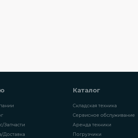
ю
Каталог
пании
Складская техника
ог
Сервисное обслуживание
с/Запчасти
Аренда техники
а/Доставка
Погрузчики