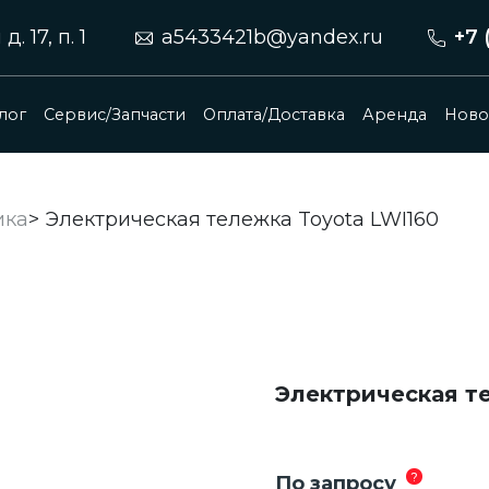
 17, п. 1
a5433421b@yandex.ru
+7 
лог
Сервис/Запчасти
Оплата/Доставка
Аренда
Ново
ика
>
Электрическая тележка Toyota LWI160
Электрическая т
?
По запросу