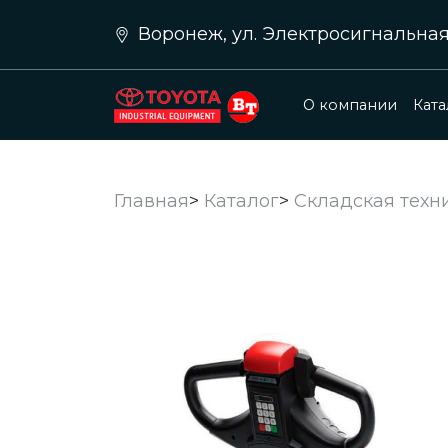
Воронеж, ул. Электросигнальная д.
О компании
Ката
Главная
>
Каталог
>
Складская техн