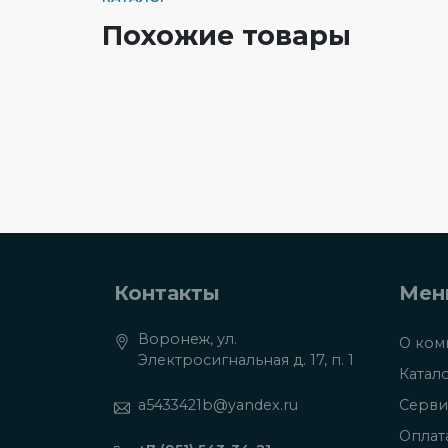
Похожие товары
Контакты
Мен
Воронеж, ул.
О ком
Электросигнальная д. 17, п. 1
Катал
a5433421b@yandex.ru
Серви
Оплат