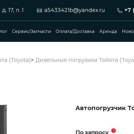
 17, п. 1
a5433421b@yandex.ru
+7 
лог
Сервис/Запчасти
Оплата/Доставка
Аренда
Ново
та (Toyota)
>
Дизельные погрузики Тойота (Toyo
Автопогрузчик T
?
По запросу