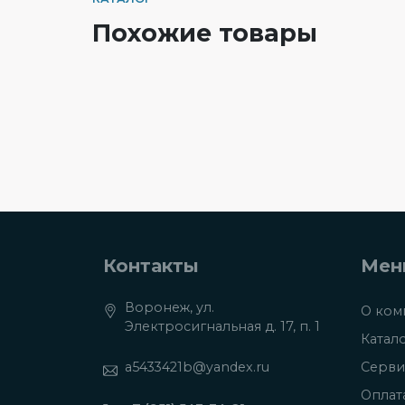
Похожие товары
Контакты
Мен
Воронеж, ул.
О ком
Электросигнальная д. 17, п. 1
Катал
a5433421b@yandex.ru
Серви
Оплат