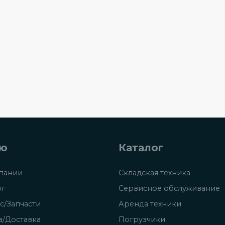
ю
Каталог
пании
Складская техника
ог
Сервисное обслуживание
с/Запчасти
Аренда техники
а/Доставка
Погрузчики