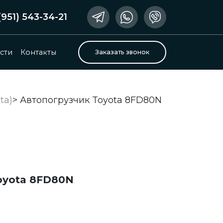
(951) 543-34-21
сти
Контакты
Заказать звонок
ta)
>
Автопогрузчик Toyota 8FD80N
oyota 8FD80N