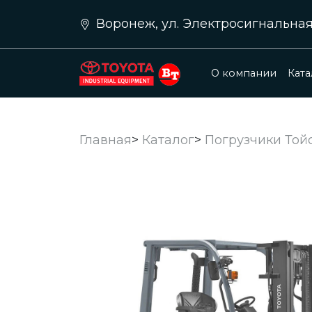
Воронеж, ул. Электросигнальная д.
О компании
Ката
Главная
>
Каталог
>
Погрузчики Тойо